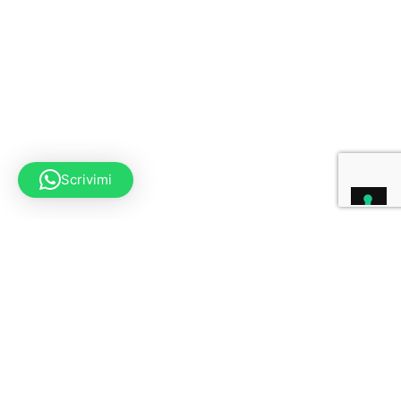
Scrivimi
Do you want to request
information regarding this
type of photography?